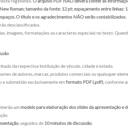
neste regimento.
O arquivo PDF NÃO deverá conter as informaçõe
New Roman; tamanho da fonte: 12 pt; espaçamento entre linhas: 1,5
espaços. O título e os agradecimentos NÃO serão contabilizados.
rão desclassificados.
las, imagens, formatações ou caracteres especiais no texto. Quand
issão
do da respectiva instituição de vínculo, cidade e estado.
 nomes de autores, marcas, produtos comerciais ou quaisquer elem
do e submetido exclusivamente em
formato PDF (.pdf)
, conforme a
eberão um
modelo para elaboração dos slides da apresentação e d
ação.
esentação
, seguidos de
10 minutos de discussão
.