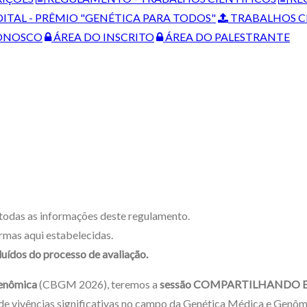
ITAL - PRÊMIO "GENÉTICA PARA TODOS"
TRABALHOS CI
ONOSCO
ÁREA DO INSCRITO
ÁREA DO PALESTRANTE
e todas as informações deste regulamento.
rmas aqui estabelecidas.
ídos do processo de avaliação.
Genômica
(CBGM 2026), teremos a
sessão COMPARTILHANDO 
 de vivências significativas no campo da Genética Médica e Genô